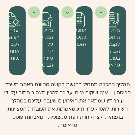
בדיקת
הגשת
בדיקת
ועדה
היתכנות
בקשה
הבקשה
רפואית
לקבלת
להכרה
על
לקביעת
הכרה
ידי
אחוזי
בפוסט
משרד
נכות
טראומה
הביטחון
תהליך ההכרה מתחיל בהגשת בקשה מקוונת באתר משרד
הביטחון – אגף שיקום נכים. עליכם להכין תצהיר חתום על ידי
עורך דין שמתאר את האירועים שעברו עליכם במהלך
השירות, לאסוף עדויות שמאמתות את העובדות המצוינות
בתצהיר, ולצרף חוות דעת מקצועית המאבחנת פוסט
טראומה.