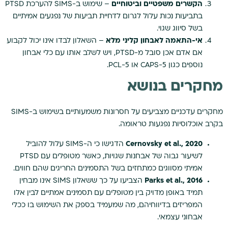
הקשרים משפטיים וביטוחיים
– שימוש ב-SIMS להערכת PTSD
בתביעות נכות עלול לגרום לדחיית תביעות של נפגעים אמיתיים
בשל סיווג שגוי.
אי-התאמה לאבחון קליני מלא
– השאלון לבדו אינו יכול לקבוע
אם אדם אכן סובל מ-PTSD, ויש לשלב אותו עם כלי אבחון
נוספים כגון CAPS-5 או PCL-5.
מחקרים בנושא
מחקרים עדכניים מצביעים על חסרונות משמעותיים בשימוש ב-SIMS
בקרב אוכלוסיות נפגעות טראומה.
Cernovsky et al., 2020
הדגישו כי ה-SIMS עלול להוביל
לשיעור גבוה של אבחנות שגויות, כאשר מטופלים עם PTSD
אמיתי מסווגים כמתחזים בשל התסמינים החריגים שהם חווים.
Parks et al., 2016
הצביעו על כך ששאלון SIMS אינו מבחין
תמיד באופן מדויק בין מטופלים עם תסמינים אמתיים לבין אלו
המפריזים בדיווחיהם, מה שמעמיד בספק את השימוש בו ככלי
אבחוני עצמאי.