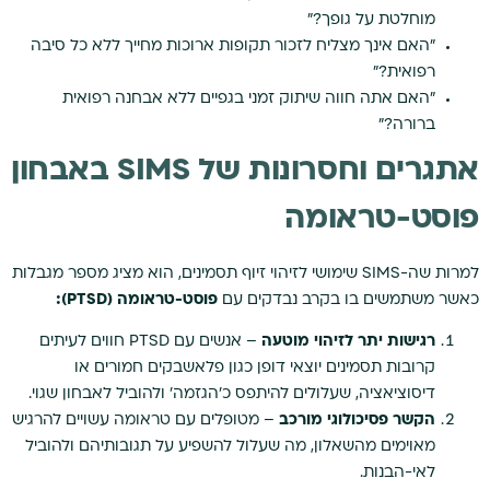
מוחלטת על גופך?"
"האם אינך מצליח לזכור תקופות ארוכות מחייך ללא כל סיבה
רפואית?"
"האם אתה חווה שיתוק זמני בגפיים ללא אבחנה רפואית
ברורה?"
אתגרים וחסרונות של SIMS באבחון
פוסט-טראומה
למרות שה-SIMS שימושי לזיהוי זיוף תסמינים, הוא מציג מספר מגבלות
כאשר משתמשים בו בקרב נבדקים עם
פוסט-טראומה (PTSD):
רגישות יתר לזיהוי מוטעה
– אנשים עם PTSD חווים לעיתים
קרובות תסמינים יוצאי דופן כגון פלאשבקים חמורים או
דיסוציאציה, שעלולים להיתפס כ'הגזמה' ולהוביל לאבחון שגוי.
הקשר פסיכולוגי מורכב
– מטופלים עם טראומה עשויים להרגיש
מאוימים מהשאלון, מה שעלול להשפיע על תגובותיהם ולהוביל
לאי-הבנות.