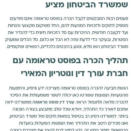
שמשרד הביטחון מציע
פעמים רבות המבקשים לקבל הכרה בפוסט טראומה אינם מודעים
מספיק לחוקים ולזכויות המגיעות להם, החל משיקום מקצועי והנחות
ועד לקצבה חודשית. ההיכרות עם סל הזכויות חיונית כדי להגדיר את
המטרות, ובעיקר כדי לדעת שזה לא הכל או כלום. סל הכלים שמעניק
משרד הביטחון הוא מלא, ונוגע בהיבטים כלכליים, רפואיים ושיקומיים.
תהליך הכרה בפוסט טראומה עם
חברת עורך דין ונוטריון המאירי
הגשת תביעה להכרה בפוסט טראומה מצריכה ידע וניסיון, והימנעות
מהטעויות הנפוצות שפורטו כאן יכולה לשפר משמעותית את הסיכוי
להכרה מלאה ולתגמול הראוי.
עורך דין פוסט טראומה
ממשרדנו ילווה
אתכם לאורך כל התהליך, ויוודא שכל שלב מתבצע בצורה הנכונה
ביותר. למשרדנו ניסיון רב בטיפול במאות תיקים מול משרד הביטחון,
ואנו מכירים היטב את התהליך ואת הנפשות הפועלות בוועדות
הרפואיות. מתוך ניסיון זה, נדע לסייע לכם להציג את מצבכם בצורה