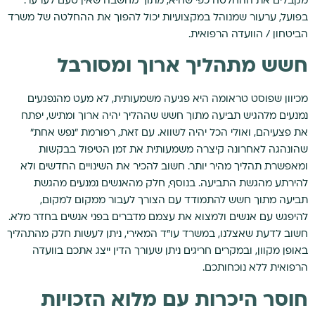
מקבלים את ההחלטה כפי שהיא, מתוך מחשבה שאין טעם לערער.
בפועל, ערעור שמנוהל במקצועיות יכול להפוך את ההחלטה של משרד
הביטחון / הוועדה הרפואית.
חשש מתהליך ארוך ומסורבל
מכיוון שפוסט טראומה היא פגיעה משמעותית, לא מעט מהנפגעים
נמנעים מלהגיש תביעה מתוך חשש שההליך יהיה ארוך ומתיש, יפתח
את פצעיהם, ואולי הכל יהיה לשווא. עם זאת, רפורמת "נפש אחת"
שהונהגה לאחרונה קיצרה משמעותית את זמן הטיפול בבקשות
ומאפשרת תהליך מהיר יותר. חשוב להכיר את השינויים החדשים ולא
להירתע מהגשת התביעה. בנוסף, חלק מהאנשים נמנעים מהגשת
תביעה מתוך חשש להתמודד עם הצורך לעבור ממקום למקום,
להיפגש עם אנשים ולמצוא את עצמם מדברים בפני אנשים בחדר מלא.
חשוב לדעת שאצלנו, במשרד עו"ד המאירי, ניתן לעשות חלק מהתהליך
באופן מקוון, ובמקרים חריגים ניתן שעורך הדין ייצג אתכם בוועדה
הרפואית ללא נוכחותכם.
חוסר היכרות עם מלוא הזכויות