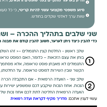
הדיון בערעור מתקיים בפני שופטים ורופאים,
ולא ב
סיוע משפטי מקצועי עשוי להיות קריטי,
כי כל טעות
שוות ערך לאלפי שקלים בחודש.
שני שלבים בתהליך ההכרה – ושני
כדי להבין כיצד ניתן לערער, חשוב להבין קודם את מבנה 
שלב ראשון - החלטת קצין התגמולים –< זהו השלב 
בוחן את עצם הזכאות – כלומר, האם הפוסט טראו
התגמולים לא מאבחן פוסט טראומה, אלא מסתמך 
הקשר שבין השירות לפוסט טראומה. על החלטתו, במ
שלב שני - הוועדה הרפואית - אם התקבלה הכרה 
הנכות. אחוז הנכות שיקבע לכם שמשפיע ישירות על
הוועדה הרפואית החליטה לתת לכם אחוז נכות שלא
עשוי לענין אתכם:
מדריך מקיף לקראת ועדה רפואית