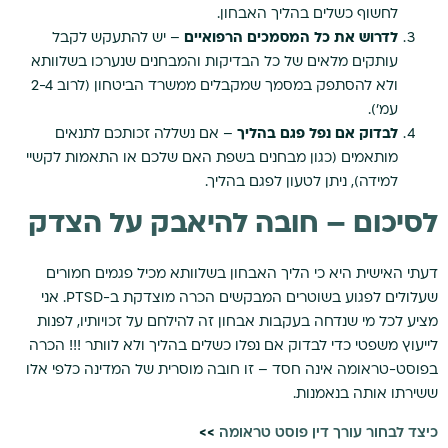
לחשוף כשלים בהליך האבחון.
לדרוש את כל המסמכים הרפואיים
– יש להתעקש לקבל
עותקים מלאים של כל הבדיקות והמבחנים שנערכו בשלוותא
ולא להסתפק במסמך שמקבלים ממשרד הביטחון (לרוב 2-4
עמ').
לבדוק אם נפל פגם בהליך
– אם נשללה זכותכם לתנאים
מותאמים (כגון מבחנים בשפת האם שלכם או התאמות לקשיי
למידה), ניתן לטעון לפגם בהליך.
לסיכום – חובה להיאבק על הצדק
דעתי האישית היא כי הליך האבחון בשלוותא מכיל פגמים חמורים
שעלולים לפגוע בשוטרים המבקשים הכרה מוצדקת ב-PTSD. אני
מציע לכל מי שנדחה בעקבות אבחון זה להילחם על זכויותיו, לפנות
לייעוץ משפטי כדי לבדוק אם נפלו כשלים בהליך ולא לוותר !!! הכרה
בפוסט-טראומה אינה חסד – זו חובה מוסרית של המדינה כלפי אלו
ששירתו אותה בנאמנות.
כיצד לבחור עורך דין פוסט טראומה
>>