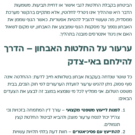
הביטחון בקבלת החלטות לגבי אישור או דחיית תביעות. משמעות
הדבר היא שההליך אינו ניטרלי לחלוטין, אלא מתקיים בהקשר מערכת
ממסדית, מה שעשוי להוביל להטיות אפשריות. כאשר הגוף שממן את
האבחון נסמך על מסקנות הגוף שמבצע את האבחון, יש מקום לשאול
האם אין ניגוד אינטרסים מובנה בתהליך.
ערעור על החלטות האבחון – הדרך
להילחם באי-צדק
כל שוטר שנדחה בעקבות אבחון בשלוותא חייב לדעת: ההחלטה אינה
סוף פסוק. ניתן להגיש ערעור לוועדת הערעורים לפי חוק הנכים, בבית
משפט השלום. אני ממליץ לכל מי שנמצא במצב זה לבצע את הצעדים
הבאים:
לפנות לייעוץ משפטי מקצועי
– עורך דין המתמחה בזכויות נכי
צה"ל יכול לנסח ערעור מוצק ולהביא לביטול החלטת קצין
תגמולים.
להתייעץ עם פסיכיאטרים
– חוות דעת בלתי תלויות עשויות