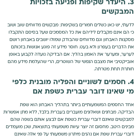
3. היעדר שקיפות ופגיעה בזכויות
המבקשים
לדעתי, יש כאן כשלים חמורים בשקיפות: מבקשים מדווחים שוב ושוב
כי הם אינם מקבלים לידיהם את כל המסמכים שעל בסיסם התקבלו
מסקנות האבחון וגם מדווחים שהבודק שמולו יושבים באבחון רושם
את הדברים בעפרון ולא בעט. חוסר מידע זה פוגע אנושות בזכותם
לערער, ומערער את האמון בהליך. אם הבדיקה נועדה לקבוע באופן
אובייקטיבי את מצבם הנפשי של השוטרים, הרי שהעלמת מידע מהם
חותרת תחת מטרתה.
4. חסמים לשוניים והפליה מובנית כלפי
מי שאינו דובר עברית כשפת אם
אחד החסמים המשמעותיים ביותר בתהליך האבחון הוא שפת
הבדיקה. מבחנים ושאלונים מועברים בעברית בלבד, ללא מתן אפשרות
למבקשים שאינם דוברי עברית כשפת אם לבצע אותם בשפה שהם
מבינים היטב. מחסום זה יוצר עיוות משמעותי בתוצאות, שכן מועמדים
דוברי עברית שפת אם נהנים מיתרון משמעותי על פני אלה שאינם