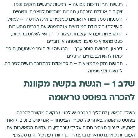
רגישות יתר ודריכות קבועה – רגישות לרעשים חזקים (כמו
זיקוקים או דלת נטרקת), תגובות מוגזמות למצבים יומיומיים
הימנעות ממקומות או אנשים שמזכירים את הלחימה – למשל,
קושי לחזור ליחידת המילואים או להיפגש עם חברים מהשירות
התפרצויות זעם או עצבנות קיצונית – קושי לשלוט ברגשות,
כעס מתפרץ כלפי בני משפחה או חברים
דיכאון ותחושת חוסר ערך – הרגשה של חוסר משמעות, חוסר
יכולת להשתלב בחיים הרגילים
תחושת נתק מהמציאות – חוסר יכולת להתחבר רגשית לסביבה,
לרגשות ולמשפחה
שלב 1 – הגשת בקשה מקוונת
להכרה בפוסט טראומה
בשלב הראשון לתהליך ההכרה יש להגיש בקשה מקוונת להכרה
בפוסט טראומה, באתר של משרד הביטחון – אגף שיקום נכים. לזאת
זאת, יש לערוך תצהיר חתום על ידי עורך דין, בו עדויות המאשרות את
העובדות שאתם מתארים בתצהיר וכן חוות דעת של גורם מקצועי