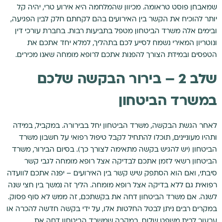
שמאבחן פוסט טראומה. מכיוון שהמלחמה היא אירוע טרי, יהיה קל
יותר להוכיח את הקשר בין האירועים בהם לקחתם חלק לבין הפגיעה,
ובימים אלה משרד הביטחון מטפל בתביעות רבות. בחברת עורכי דין
ונוטריון המאירי נשמח לסייע לכם בתהליך, למלא יחד אתכם את
הטפסים ובמידת הצורך להפנות אתכם לרופא מומחה שאנו מכירים.
שלב 2 – בירור הבקשה שלכם
במשרד הביטחון
לאחר הגשת הבקשה, משרד הביטחון יחל בבירורה. במקביל, במידה
ותהיו מעוניינים, תוכלו להתחיל לקבל טיפול רפואי על חשבון משרד
הביטחון (יש להגיש בקשה מתאימה לצורך כך). בסיום הבירור, משרד
הביטחון רשאי לזמן אתכם לבדיקה אצל רופא מומחה לגבי קשר
סיבתי, ואם הוא הסתפק שיש קשר בין האירועים – יפנה אתכם לוועדה
רפואית גם ללא בדיקה אצל רופא מומחה. הליך זה נמשך בין חצי שנה
לשנה. אם משרד הביטחון דחה את בקשתכם, זה ממש לא סוף פסוק.
במקרים רבים ניתן לבטל החלטות אלו, על ידי בקשה חדשה להכרה או
ערעור לבית משפט שלום. במקרה שמשרד הביטחון דחה את