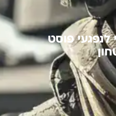
 לנפגעי פוסט
חון