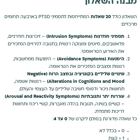
מבנה השאלון
השאלון כולל
20 שאלות
המתייחסות לתסמיני PTSD בארבעה תחומים
מרכזיים:
תסמיני חודרנות (Intrusion Symptoms)
– זיכרונות חודרניים,
פלאשבקים, סיוטים ומצוקה רגשית בתגובה לגירויים המזכירים
את האירוע הטראומטי.
הימנעות (Avoidance Symptoms)
– הימנעות ממחשבות,
רגשות ומצבים המזכירים את הטראומה.
שינויים שליליים בקוגניציה ובמצב הרוח (Negative
Alterations in Cognitions and Mood)
– רגשות אשמה,
תחושות ניכור ודפוסי חשיבה שליליים על העצמי והעולם.
עוררות יתר ותגובתיות (Arousal and Reactivity Symptoms)
– קשיים בשינה, תגובות בהלה מוגברות, קשיי ריכוז ותחושת
דריכות מתמדת.
כל שאלה מדורגת בסולם ליקרט של
0 עד 4
:
0 = בכלל לא
1 = קצת