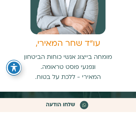
עו״ד שחר המאירי,
מומחה בייצוג אנשי כוחות הביטחון
ונפגעי פוסט טראומה.
המאירי - ללכת על בטוח.
שלחו הודעה
הדרך להכרה מתחילה כאן,
בהשארת
פרטים.
לבדיקת זכאות ללא עלות מלאו פרטיכם ונציג יחזור אליכם
לתאום שיחת יעוץ עם עורכת דין