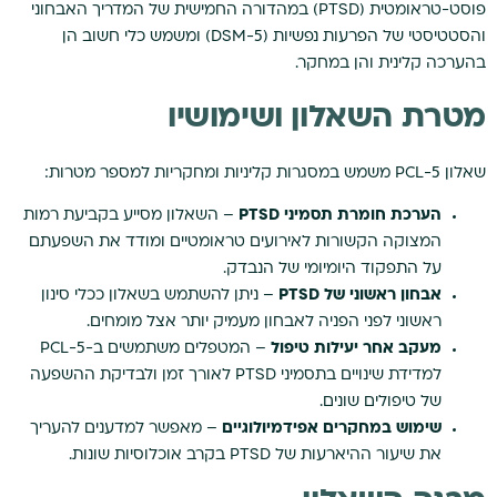
פוסט-טראומטית (PTSD) במהדורה החמישית של המדריך האבחוני
והסטטיסטי של הפרעות נפשיות (DSM-5) ומשמש כלי חשוב הן
בהערכה קלינית והן במחקר.
מטרת השאלון ושימושיו
שאלון PCL-5 משמש במסגרות קליניות ומחקריות למספר מטרות:
הערכת חומרת תסמיני PTSD
– השאלון מסייע בקביעת רמות
המצוקה הקשורות לאירועים טראומטיים ומודד את השפעתם
על התפקוד היומיומי של הנבדק.
אבחון ראשוני של PTSD
– ניתן להשתמש בשאלון ככלי סינון
ראשוני לפני הפניה לאבחון מעמיק יותר אצל מומחים.
מעקב אחר יעילות טיפול
– המטפלים משתמשים ב-PCL-5
למדידת שינויים בתסמיני PTSD לאורך זמן ולבדיקת ההשפעה
של טיפולים שונים.
שימוש במחקרים אפידמיולוגיים
– מאפשר למדענים להעריך
את שיעור ההיארעות של PTSD בקרב אוכלוסיות שונות.