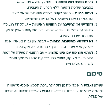
להיות במצב רגוע וממוקד
– מומלץ למלא את השאלון
בסביבה שקטה ורגועה, ללא הפרעות חיצוניות.
לענות בכנות
– חשוב לענות בצורה אותנטית ולתאר כיצד
התסמינים באמת משפיעים על החיים היומיומיים.
להקדיש זמן לחשיבה על החוויות האישיות
– יש לקחת רגע כדי
לחשוב על השאלות ולוודא שהתשובות משקפות באופן מדויק
את התחושות האישיות.
לא להירתע מתשובות גבוהות
– קבלת ציון גבוה בשאלון אינה
"בעיה", אלא שלב חשוב בדרך לקבלת עזרה מקצועית.
לשתף תוצאות עם איש מקצוע
– אם התוצאה מעידה על רמות
גבוהות של מצוקה, חשוב לדון בכך עם מטפל מוסמך שיכול
להציע טיפול מתאים.
סיכום
שאלון
PCL-5
הוא כלי מהימן ותקף להערכת תסמיני פוסט-טראומה
ומשמש אנשי מקצוע בתחום בריאות הנפש להערכת נוכחותו ועוצמתו
של PTSD.